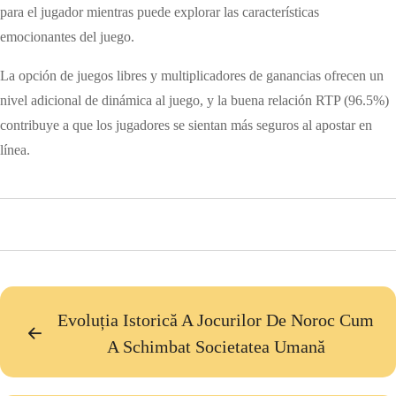
para el jugador mientras puede explorar las características
emocionantes del juego.
La opción de juegos libres y multiplicadores de ganancias ofrecen un
nivel adicional de dinámica al juego, y la buena relación RTP (96.5%)
contribuye a que los jugadores se sientan más seguros al apostar en
línea.
Evoluția Istorică A Jocurilor De Noroc Cum
A Schimbat Societatea Umană