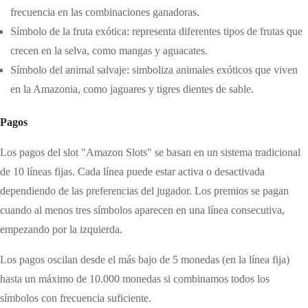
frecuencia en las combinaciones ganadoras.
Símbolo de la fruta exótica: representa diferentes tipos de frutas que
crecen en la selva, como mangas y aguacates.
Símbolo del animal salvaje: simboliza animales exóticos que viven
en la Amazonia, como jaguares y tigres dientes de sable.
Pagos
Los pagos del slot "Amazon Slots" se basan en un sistema tradicional
de 10 líneas fijas. Cada línea puede estar activa o desactivada
dependiendo de las preferencias del jugador. Los premios se pagan
cuando al menos tres símbolos aparecen en una línea consecutiva,
empezando por la izquierda.
Los pagos oscilan desde el más bajo de 5 monedas (en la línea fija)
hasta un máximo de 10.000 monedas si combinamos todos los
símbolos con frecuencia suficiente.