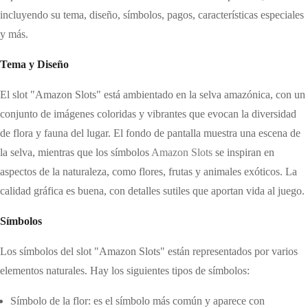
incluyendo su tema, diseño, símbolos, pagos, características especiales
y más.
Tema y Diseño
El slot "Amazon Slots" está ambientado en la selva amazónica, con un
conjunto de imágenes coloridas y vibrantes que evocan la diversidad
de flora y fauna del lugar. El fondo de pantalla muestra una escena de
la selva, mientras que los símbolos
Amazon Slots
se inspiran en
aspectos de la naturaleza, como flores, frutas y animales exóticos. La
calidad gráfica es buena, con detalles sutiles que aportan vida al juego.
Símbolos
Los símbolos del slot "Amazon Slots" están representados por varios
elementos naturales. Hay los siguientes tipos de símbolos:
Símbolo de la flor: es el símbolo más común y aparece con