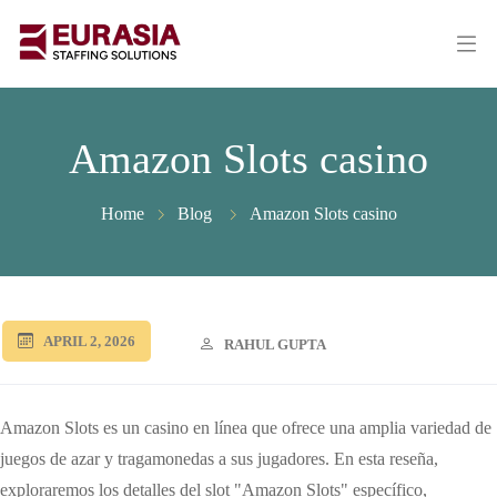
Amazon Slots casino
Home
Blog
Amazon Slots casino
APRIL 2, 2026
RAHUL GUPTA
Amazon Slots es un casino en línea que ofrece una amplia variedad de
juegos de azar y tragamonedas a sus jugadores. En esta reseña,
exploraremos los detalles del slot "Amazon Slots" específico,