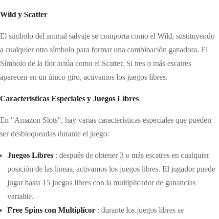
Wild y Scatter
El símbolo del animal salvaje se comporta como el Wild, sustituyendo
a cualquier otro símbolo para formar una combinación ganadora. El
Símbolo de la flor actúa como el Scatter. Si tres o más escatres
aparecen en un único giro, activamos los juegos libres.
Características Especiales y Juegos Libres
En "Amazon Slots", hay varias características especiales que pueden
ser desbloqueadas durante el juego:
Juegos Libres
: después de obtener 3 o más escatres en cualquier
posición de las líneas, activamos los juegos libres. El jugador puede
jugar hasta 15 juegos libres con la multiplicador de ganancias
variable.
Free Spins con Multiplícor
: durante los juegos libres se