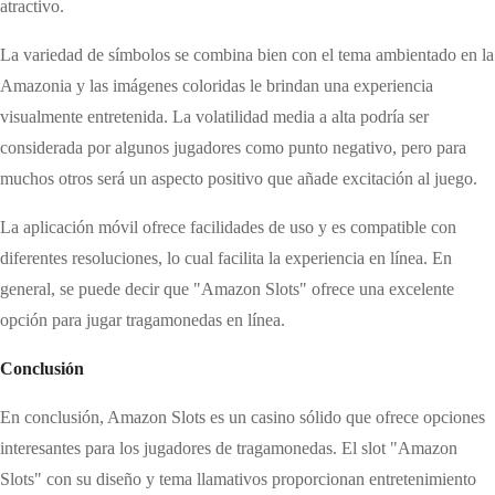
atractivo.
La variedad de símbolos se combina bien con el tema ambientado en la
Amazonia y las imágenes coloridas le brindan una experiencia
visualmente entretenida. La volatilidad media a alta podría ser
considerada por algunos jugadores como punto negativo, pero para
muchos otros será un aspecto positivo que añade excitación al juego.
La aplicación móvil ofrece facilidades de uso y es compatible con
diferentes resoluciones, lo cual facilita la experiencia en línea. En
general, se puede decir que "Amazon Slots" ofrece una excelente
opción para jugar tragamonedas en línea.
Conclusión
En conclusión, Amazon Slots es un casino sólido que ofrece opciones
interesantes para los jugadores de tragamonedas. El slot "Amazon
Slots" con su diseño y tema llamativos proporcionan entretenimiento