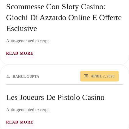
Scommesse Con Sloty Casino:
Giochi Di Azzardo Online E Offerte
Esclusive
Auto-generated excerpt
READ MORE
APRIL 2, 2026
RAHUL GUPTA
Les Joueurs De Pistolo Casino
Auto-generated excerpt
READ MORE