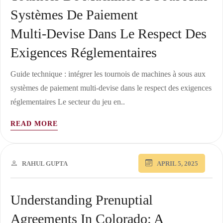
Systèmes De Paiement
Multi‑devise Dans Le Respect Des
Exigences Réglementaires
Guide technique : intégrer les tournois de machines à sous aux
systèmes de paiement multi‑devise dans le respect des exigences
réglementaires Le secteur du jeu en..
READ MORE
APRIL 5, 2025
RAHUL GUPTA
Understanding Prenuptial
Agreements In Colorado: A