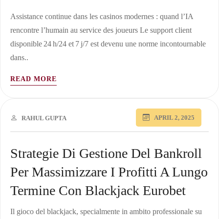
Assistance continue dans les casinos modernes : quand l’IA
rencontre l’humain au service des joueurs Le support client
disponible 24 h/24 et 7 j/7 est devenu une norme incontournable
dans..
READ MORE
APRIL 2, 2025
RAHUL GUPTA
Strategie Di Gestione Del Bankroll
Per Massimizzare I Profitti A Lungo
Termine Con Blackjack Eurobet
Il gioco del blackjack, specialmente in ambito professionale su