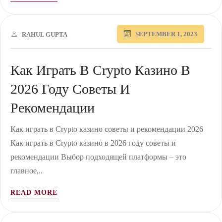
SEPTEMBER 1, 2023
RAHUL GUPTA
Как Играть В Crypto Казино В
2026 Году Советы И
Рекомендации
Как играть в Crypto казино советы и рекомендации 2026
Как играть в Crypto казино в 2026 году советы и
рекомендации Выбор подходящей платформы – это
главное,..
READ MORE