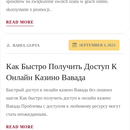
sposobów na zwiększenie swoich szans w grach online,
skorzystanie z promocji..
READ MORE
SEPTEMBER 3, 2023
RAHUL GUPTA
Как Быстро Получить Доступ К
Онлайн Казино Вавада
Быстрый доступ к онлайн казино Вавада без лишних
шагов Как быстро получить доступ к онлайн казино
Вавада Проблемы с доступом к любимому ресурсу могут
стать неожиданным..
READ MORE